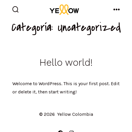
Saltar
al
Alternar
Menú
la
contenido
Categoría:
Uncategorized
búsqueda
Hello world!
Welcome to WordPress. This is your first post. Edit
or delete it, then start writing!
© 2026
Yellow Colombia