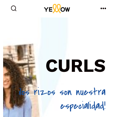
Saltar
al
Alternar
Menú
la
contenido
búsqueda
CURLS
¡los rizos son nuestra
especialidad!