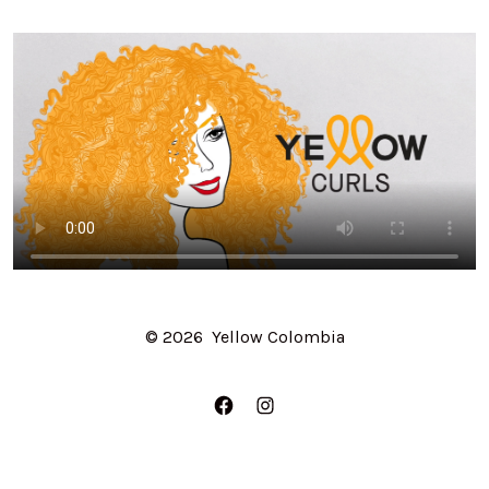
© 2026
Yellow Colombia
Abrir
Abrir
Facebook
Instagram
en
en